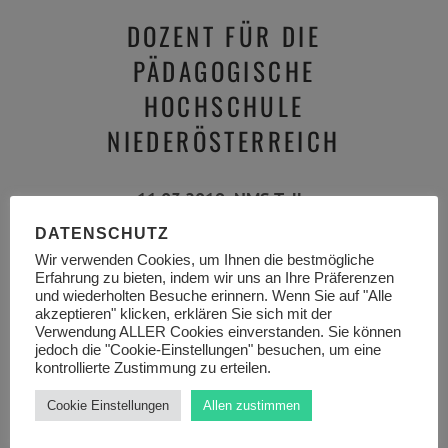
DOZENT FÜR DIE
PÄDAGOGISCHE
HOCHSCHULE
NIEDERÖSTERREICH
11.03.2019, NMS Tulln
DATENSCHUTZ
Fortbildung für Musiklehrer*innen
Wir verwenden Cookies, um Ihnen die bestmögliche
Erfahrung zu bieten, indem wir uns an Ihre Präferenzen
aller Schultypen: „Moderne
und wiederholten Besuche erinnern. Wenn Sie auf "Alle
akzeptieren" klicken, erklären Sie sich mit der
Klavierpraxis: Selbstbewusst an den
Verwendung ALLER Cookies einverstanden. Sie können
jedoch die "Cookie-Einstellungen" besuchen, um eine
Tasten“
kontrollierte Zustimmung zu erteilen.
Cookie Einstellungen
Allen zustimmen
Anmeldungen unter: