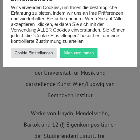
KLAVIERPRAKTIKUM
Wir verwenden Cookies, um Ihnen die bestmögliche
Erfahrung zu bieten, indem wir uns an Ihre Präferenzen
und wiederholten Besuche erinnern. Wenn Sie auf "Alle
15.01.2020, 18:00, Rennweg 8, 1030
akzeptieren" klicken, erklären Sie sich mit der
Verwendung ALLER Cookies einverstanden. Sie können
Wien
jedoch die "Cookie-Einstellungen" besuchen, um eine
kontrollierte Zustimmung zu erteilen.
Neuer Konzertsaal
Cookie Einstellungen
Allen zustimmen
Klassenabend meiner Studierenden an
der Universität für Musik und
darstellende Kunst Wien/Ludwig van
Beethoven Institut
Werke von Haydn, Mendelssohn,
Bartok und 12 (!) Eigenkompositionen
der Studierenden! Eintritt frei