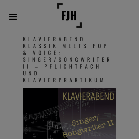
KLAVIERABEND
KLASSIK MEETS POP
& VOICE:
SINGER/SONGWRITER
II – PFLICHTFACH
UND
KLAVIERPRAKTIKUM