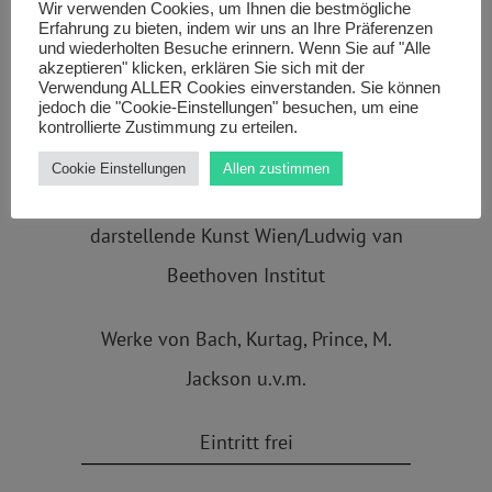
Wir verwenden Cookies, um Ihnen die bestmögliche
Erfahrung zu bieten, indem wir uns an Ihre Präferenzen
und wiederholten Besuche erinnern. Wenn Sie auf "Alle
23.01.2019, Rennweg 8, 1030 Wien
akzeptieren" klicken, erklären Sie sich mit der
Verwendung ALLER Cookies einverstanden. Sie können
Neuer Konzertsaal, 18:00
jedoch die "Cookie-Einstellungen" besuchen, um eine
kontrollierte Zustimmung zu erteilen.
Klassenabend meiner Studierenden an
Cookie Einstellungen
Allen zustimmen
der Universität für Musik und
darstellende Kunst Wien/Ludwig van
Beethoven Institut
Werke von Bach, Kurtag, Prince, M.
Jackson u.v.m.
Eintritt frei