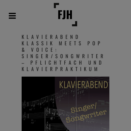
KLAVIERABEND
KLASSIK MEETS POP
& VOICE:
SINGER/SONGWRITER
– PFLICHTFACH UND
KLAVIERPRAKTIKUM